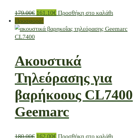
179.00
€
161.10
€
Προσθήκη στο καλάθι
Προσφορά!
Ακουστικά
Τηλεόρασης για
βαρήκοους CL7400
Geemarc
180.00
€
162.00
€
Προσθήκη στο καλάθι