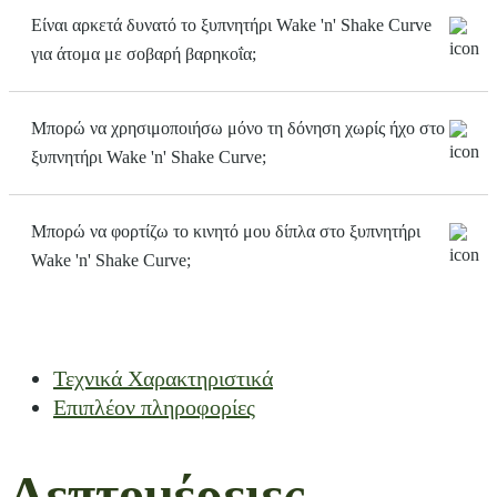
Είναι αρκετά δυνατό το ξυπνητήρι Wake 'n' Shake Curve
για άτομα με σοβαρή βαρηκοΐα;
Μπορώ να χρησιμοποιήσω μόνο τη δόνηση χωρίς ήχο στο
Ναι, ο συνδυασμός ήχου 95dB, ισχυρής δόνησης και
ξυπνητήρι Wake 'n' Shake Curve;
αναβοσνήνουσας LED λυχνίας εξασφαλίζει αφύπνιση ακόμα
και σε άτομα με σημαντική απώλεια ακοής.
Μπορώ να φορτίζω το κινητό μου δίπλα στο ξυπνητήρι
Ναι, το Wake ‘n’ Shake Curve διαθέτει επιλογή
Wake 'n' Shake Curve;
αποκλειστικής λειτουργίας δονητή, χωρίς ηχητικό
συναγερμό, ιδανική για όσους δεν επιθυμούν να ενοχλήσουν
τους γύρω τους.
Ναι, το ξυπνητήρι Wake ‘n’ Shake Curve διαθέτει
ενσωματωμένη θύρα USB για άμεση φόρτιση κινητού ή
Τεχνικά Χαρακτηριστικά
άλλων συσκευών, χωρίς να χρειάζεστε επιπλέον πρίζα.
Επιπλέον πληροφορίες
Λεπτομέρειες