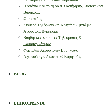
Προϊόντα Καθαρισμού & Συντήρησης Ακουστικών
Βαρηκοΐας
Ωτοασπίδες
Σταθερά Τηλέφωνα και Κινητά συμβατά με
Ακουστικά Βαρηκοΐας
Βοηθητικές Συσκευές Τηλεόρασης &
Καθημερινότητας
Φορτιστές Ακουστικών Βαρηκοΐας
Αξεσουάρ για Ακουστικά Βαρηκοΐας
BLOG
ΕΠΙΚΟΙΝΩΝΙΑ