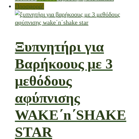
Προσφορά!
Ξυπνητήρι για
Βαρήκοους με 3
μεθόδους
αφύπνισης
WAKE΄n΄SHAKE
STAR